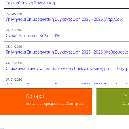
Τακτική Γενική Συνέλευση
29/03/2026
7η Μηνιαία Επιμορφωτική Συγκέντρωση 2025 - 2026 (Απριλίου)
29/01/2026
Σχολή Διαιτησίας Βόλεϊ 2026
28/01/2026
5η Μηνιαία Επιμορφωτική Συγκέντρωση 2025 - 2026 (Φεβρουαρίο
24/01/2026
Οι αλλαγές κανονισμών και το Video Chek στην εποχή της… Τεχνη
07/01/2026
4η Μηνιαία Επιμορφωτική Συγκέντρωση 2025 - 2026 (Ιανουάριος)
Ορισμοί
Γή
26/12/2025
Δελτίο Τύπου
Δείτε τους ορισμούς των διαιτητών
Δεί
25/12/2025
Ευχές από τον ΣΥΔΠΕΔΑΠ
09/12/2025