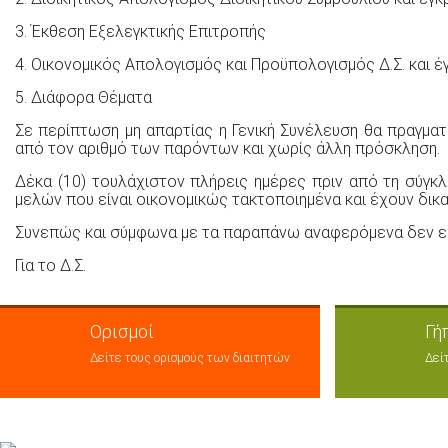
3. Έκθεση Εξελεγκτικής Επιτροπής
4. Οικονομικός Απολογισμός και Προϋπολογισμός Δ.Σ. και έ
5. Διάφορα Θέματα
Σε περίπτωση μη απαρτίας η Γενική Συνέλευση θα πραγματ
από τον αριθμό των παρόντων και χωρίς άλλη πρόσκληση.
Δέκα (10) τουλάχιστον πλήρεις ημέρες πριν από τη σύγκλ
μελών που είναι οικονομικώς τακτοποιημένα και έχουν δικ
Συνεπώς και σύμφωνα με τα παραπάνω αναφερόμενα δεν είν
Για το Δ.Σ.
Ορισμοί
Γή
Δείτε τους ορισμούς των διαιτητών
Δεί