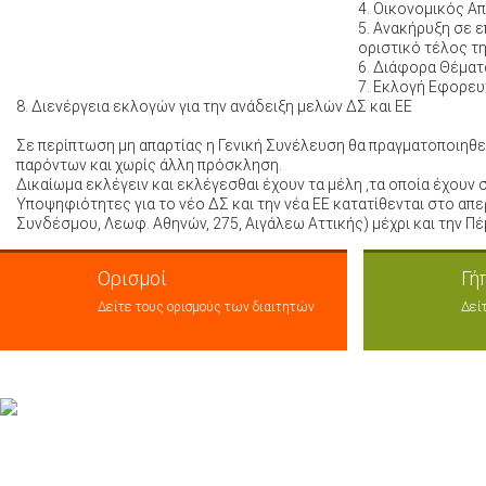
4. Οικονομικός Α
5. Ανακήρυξη σε 
οριστικό τέλος τ
6. Διάφορα Θέμα
7. Εκλογή Εφορευ
8. Διενέργεια εκλογών για την ανάδειξη μελών ΔΣ και ΕΕ
Σε περίπτωση μη απαρτίας η Γενική Συνέλευση θα πραγματοποιηθεί 
παρόντων και χωρίς άλλη πρόσκληση.
Δικαίωμα εκλέγειν και εκλέγεσθαι έχουν τα μέλη ,τα οποία έχο
Υποψηφιότητες για το νέο ΔΣ και την νέα ΕΕ κατατίθενται στο α
Συνδέσμου, Λεωφ. Αθηνών, 275, Αιγάλεω Αττικής) μέχρι και την Πέ
Ορισμοί
Γή
Δείτε τους ορισμούς των διαιτητών
Δεί